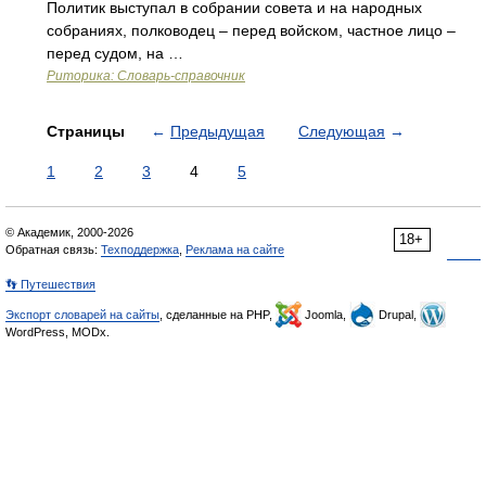
Политик выступал в собрании совета и на народных
собраниях, полководец – перед войском, частное лицо –
перед судом, на …
Риторика: Словарь-справочник
Страницы
←
Предыдущая
Следующая
→
1
2
3
4
5
© Академик, 2000-2026
18+
Обратная связь:
Техподдержка
,
Реклама на сайте
👣 Путешествия
Экспорт словарей на сайты
, сделанные на PHP,
Joomla,
Drupal,
WordPress, MODx.