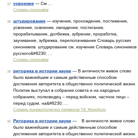
усвоение
— См …
37
Словарь синонимов
штудирование
— изучение, прохождение, постижение,
38
усвоение, освоение, овладение; постигание,
прорабатывание, долбежка, зубрение, проработка,
заучивание, зубрежка, перелопачивание Словарь русских
синонимов. штудирование см. изучение Словарь синонимов
русского&#8230; …
Словарь синонимов
риторика в истории науки
— В античности живое слово
39
было важнейшим и самым действенным способом
достижения авторитета в общественно политической жизни.
Политик выступал в собрании совета и на народных
собраниях, полководец – перед войском, частное лицо –
перед судом, на&#8230; …
Словарь лингвистических терминов Т.В. Жеребило
Риторика в истории науки
— В античности живое слово
40
было важнейшим и самым действенным способом
достижения авторитета в общественно политической жизни.