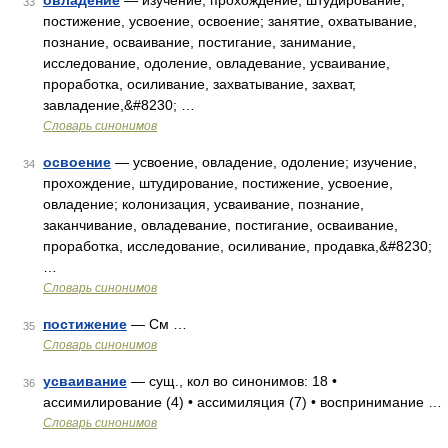
овладение
— изучение, прохождение, штудирование,
33
постижение, усвоение, освоение; занятие, охватывание,
познание, осваивание, постигание, занимание,
исследование, одоление, овладевание, усваивание,
проработка, осиливание, захватывание, захват,
завладение,&#8230; …
Словарь синонимов
освоение
— усвоение, овладение, одоление; изучение,
34
прохождение, штудирование, постижение, усвоение,
овладение; колонизация, усваивание, познание,
заканчивание, овладевание, постигание, осваивание,
проработка, исследование, осиливание, продавка,&#8230;
…
Словарь синонимов
постижение
— См …
35
Словарь синонимов
усваивание
— сущ., кол во синонимов: 18 •
36
ассимилирование (4) • ассимиляция (7) • воспринимание …
Словарь синонимов